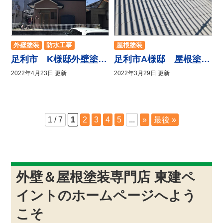
外壁塗装
防水工事
屋根塗装
足利市 K様邸外壁塗装、コーキング工事
足利市A様邸 屋根塗装工事
2022年4月23日 更新
2022年3月29日 更新
1 / 7
1
2
3
4
5
...
»
最後 »
外壁＆屋根塗装専門店 東建ペ
イントのホームページへよう
こそ