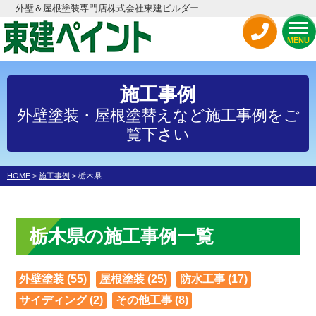
外壁＆屋根塗装専門店株式会社東建ビルダー
MENU
施工事例
外壁塗装・屋根塗替えなど施工事例をご
覧下さい
HOME
>
施工事例
>
栃木県
栃木県の施工事例一覧
外壁塗装 (55)
屋根塗装 (25)
防水工事 (17)
サイディング (2)
その他工事 (8)