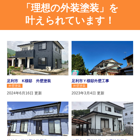
「理想の外装塗装」
を
叶えられています！
足利市 K様邸 外壁塗装
足利市Ｙ様邸外壁工事
外壁塗装
外壁塗装
2024年6月16日 更新
2023年3月4日 更新