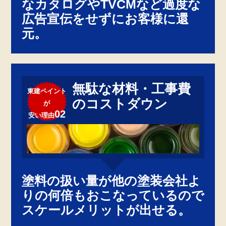
なカタログやTVCMなど過度な
広告宣伝をせずにお客様に還
元。
無駄な材料・工事費
東建ペイント
のコストダウン
が
02
安い理由
塗料の扱い量が他の塗装会社よ
りの何倍もおこなっているので
スケールメリットが出せる。