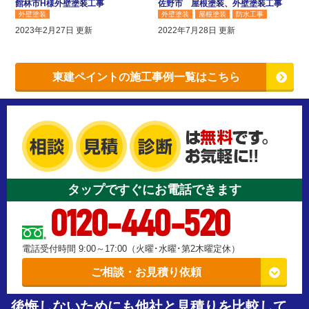
館林市H様外壁塗装工事
佐野市 屋根塗装、外壁塗装工事
外壁塗装
外壁塗装
屋根塗装
防水工事
その他工事
2023年2月27日 更新
2022年7月28日 更新
東建ペイントの施工事例一覧はこちら
タップですぐにお電話できます
0120-440-520
電話受付時間 9:00～17:00（火曜･水曜･第2木曜定休）
ご相談・お見積り依頼
後悔しないためにも他社と見積りを比較して