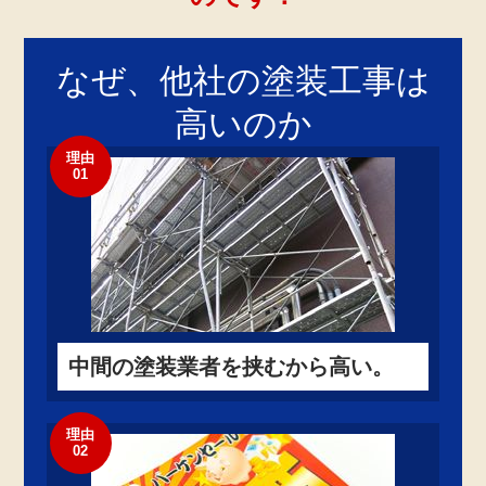
なぜ、他社の
塗装工事
は
高いのか
理由
01
中間の塗装業者を挟むから高い。
理由
02