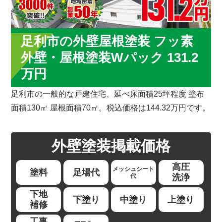
足利市の外壁屋根塗装 フッ素
外壁・屋根塗装Wパック 131.2
万円
足利市の一般的な戸建住宅、延べ床面積25坪程度 塗布
面積130㎡ 屋根面積70㎡。税込価格は144.32万円です。
外壁塗装
掲載価格
高圧
メッシュシート
塗料
足場代
代
洗浄
下地
下塗り
中塗り
上塗り
補修
工事