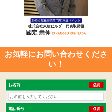
外壁＆屋根塗装専門店 東建ペイント
株式会社東建ビルダー代表取締役
國定 崇伸
TAKANOBU KUNISADA
お気軽に
お問い合わせ
くださ
い！
お名前
必須
電話番号
必須