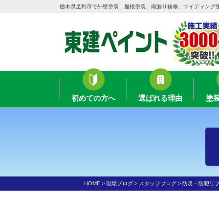
栃木県足利市で外壁塗装、屋根塗装、雨漏り補修、サイディング
初めての方へ
選ばれる理由
塗
HOME
>
現場ブログ
>
スタッフブログ
>
防災・防犯リ