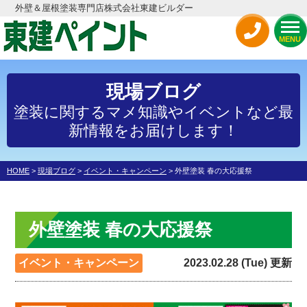
外壁＆屋根塗装専門店株式会社東建ビルダー
MENU
現場ブログ
塗装に関するマメ知識やイベントなど最
新情報をお届けします！
HOME
>
現場ブログ
>
イベント・キャンペーン
>
外壁塗装 春の大応援祭
外壁塗装 春の大応援祭
イベント・キャンペーン
2023.02.28 (Tue) 更新